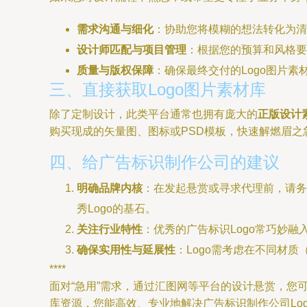
需求沟通与细化
：协助您将模糊的想法转化为清
设计师匹配与项目管理
：根据您的预算和风格要
质量与版权保障
：确保最终交付的Logo图片
三、直接获取Logo图片素材库
除了定制设计，此类平台通常也拥有庞大的
正版设计
购买现成的矢量图、图标或PSD模板，快速解燃眉之
四、给广告标识制作公司的建议
明确品牌内核
：在发起悬赏或寻求代理前，请务
秀Logo的基石。
关注行业特性
：优秀的广告标识Logo常巧妙
确保实用性与延展性
：Logo需考虑在不同材
****
面对“急用”需求，通过汇图网等平台的设计悬赏，
库资源，您能高效、专业地解决广告标识制作公司Lo