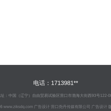
电话：1713981**
址：中国（辽宁）自由贸易试验区营口市渤海大街西93号122-0
26
www.ziksdq.com
广告设计
营口尧丹传媒有限公司
广告设计