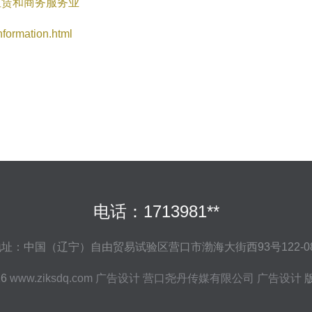
租赁和商务服务业
rmation.html
电话：1713981**
址：中国（辽宁）自由贸易试验区营口市渤海大街西93号122-0
26
www.ziksdq.com
广告设计
营口尧丹传媒有限公司
广告设计